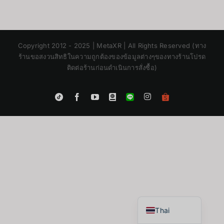
Copyright 2012 - 2025 | MetaXR | All Rights Reserved (ทาง
ร้านขอสงวนสิทธิในความถูกต้องของข้อมูลต่างๆของทางร้านโปรด
ติดต่อร้านก่อนดำเนินการสั่งซื้อ)
Instagram
Tiktok
Facebook
YouTube
Blogger
LINE
Shopee
App
Japanese
Korean
Chinese
English
Thai