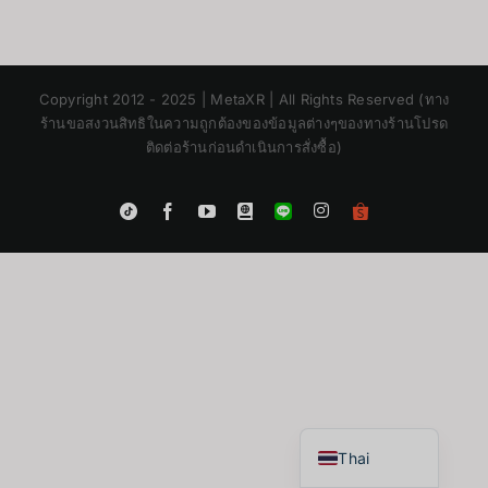
Copyright 2012 - 2025 | MetaXR | All Rights Reserved (ทาง
ร้านขอสงวนสิทธิในความถูกต้องของข้อมูลต่างๆของทางร้านโปรด
ติดต่อร้านก่อนดำเนินการสั่งซื้อ)
Instagram
Tiktok
Facebook
YouTube
Blogger
LINE
Shopee
App
Japanese
Korean
Chinese
English
Thai