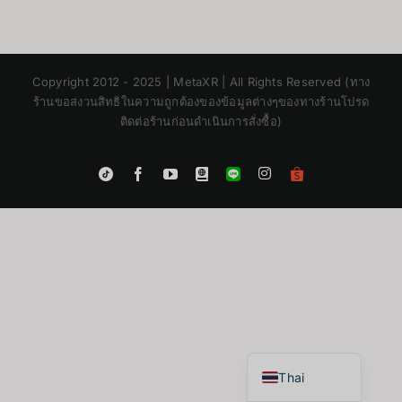
Copyright 2012 - 2025 | MetaXR | All Rights Reserved (ทาง
ร้านขอสงวนสิทธิในความถูกต้องของข้อมูลต่างๆของทางร้านโปรด
ติดต่อร้านก่อนดำเนินการสั่งซื้อ)
Instagram
Tiktok
Facebook
YouTube
Blogger
LINE
Shopee
App
Japanese
Korean
Chinese
English
Thai