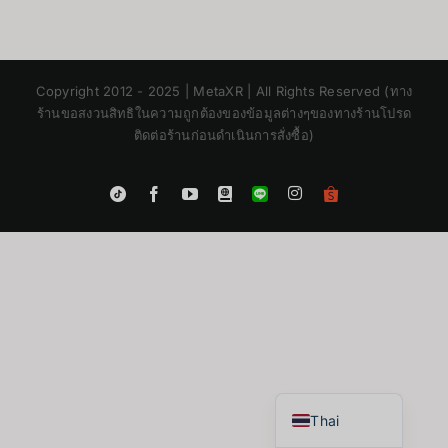
Copyright 2012 - 2025 | MetaXR | All Rights Reserved (ทาง
ร้านขอสงวนสิทธิในความถูกต้องของข้อมูลต่างๆของทางร้านโปรด
ติดต่อร้านก่อนดำเนินการสั่งซื้อ)
Instagram
Tiktok
Facebook
YouTube
Blogger
LINE
Shopee
App
Japanese
Korean
Chinese
English
Thai