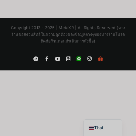
Copyright 2012 - 2025 | MetaXR | All Rights Reserved (ทาง
ร้านขอสงวนสิทธิในความถูกต้องของข้อมูลต่างๆของทางร้านโปรด
ติดต่อร้านก่อนดำเนินการสั่งซื้อ)
Instagram
Tiktok
Facebook
YouTube
Blogger
LINE
Shopee
App
Japanese
Korean
Chinese
English
Thai