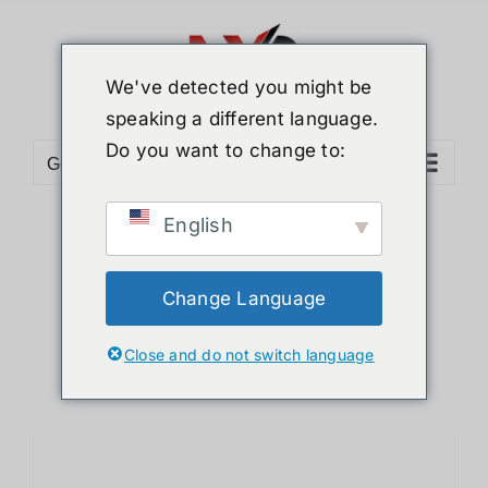
ข้าม
ไป
ยัง
We've detected you might be
เนื้อหา
speaking a different language.
Do you want to change to:
Go to...
English
Sort by
Name
Show
12 Products
Change Language
Close and do not switch language