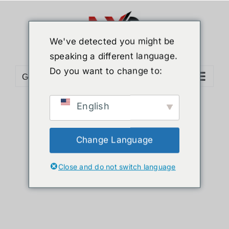
ข้าม
ไป
ยัง
We've detected you might be
เนื้อหา
speaking a different language.
Do you want to change to:
Go to...
English
Sort by
Name
Show
24 Products
Change Language
Close and do not switch language