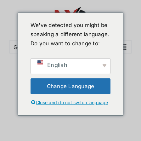
ข้าม
ไป
ยัง
We've detected you might be
เนื้อหา
speaking a different language.
Do you want to change to:
Go to...
English
Sort by
Date
Show
12 Products
Change Language
Close and do not switch language