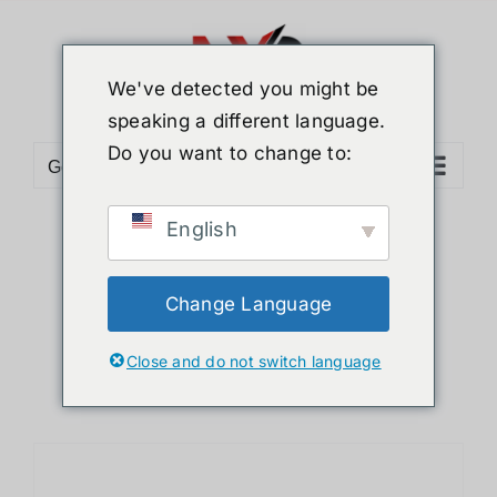
ข้าม
ไป
ยัง
We've detected you might be
เนื้อหา
speaking a different language.
Do you want to change to:
Go to...
English
Sort by
Price
Show
12 Products
Change Language
Close and do not switch language