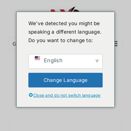
ข้าม
ไป
ยัง
We've detected you might be
เนื้อหา
speaking a different language.
Do you want to change to:
Go to...
English
Sort by
Price
Show
12 Products
Change Language
Close and do not switch language