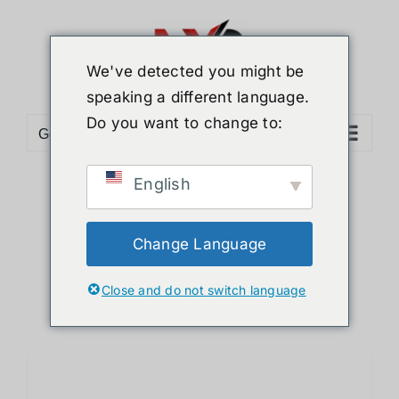
ข้าม
ไป
ยัง
We've detected you might be
เนื้อหา
speaking a different language.
Do you want to change to:
Go to...
English
Sort by
Default Order
Show
12 Products
Change Language
Close and do not switch language