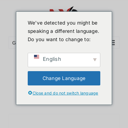
ข้าม
ไป
ยัง
We've detected you might be
เนื้อหา
speaking a different language.
Do you want to change to:
Go to...
English
Sort by
Popularity
Show
24 Products
Change Language
Close and do not switch language