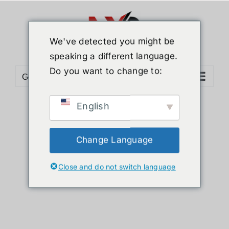
ข้าม
ไป
ยัง
We've detected you might be
เนื้อหา
speaking a different language.
Do you want to change to:
Go to...
English
Sort by
Price
Show
36 Products
Change Language
Close and do not switch language