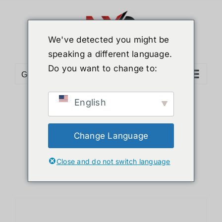
ข้าม
ไป
ยัง
We've detected you might be
เนื้อหา
speaking a different language.
Do you want to change to:
Go to...
English
Sort by
Popularity
Show
12 Products
Change Language
Close and do not switch language