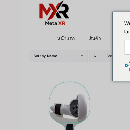
ข้าม
ไป
ยัง
We
เนื้อหา
la
หน้าแรก
สินค้า
หุ่นยนต
Sort by
Name
Show
36 Pro