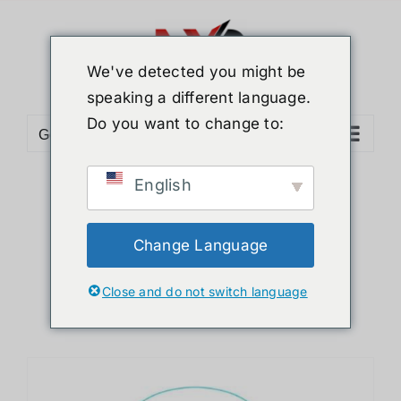
ข้าม
ไป
ยัง
We've detected you might be
เนื้อหา
speaking a different language.
Do you want to change to:
Go to...
English
Sort by
Default Order
Show
24 Products
Change Language
Close and do not switch language