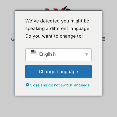
ข้าม
ไป
ยัง
We've detected you might be
เนื้อหา
speaking a different language.
Do you want to change to:
Go to...
English
Sort by
Date
Show
24 Products
Change Language
Close and do not switch language