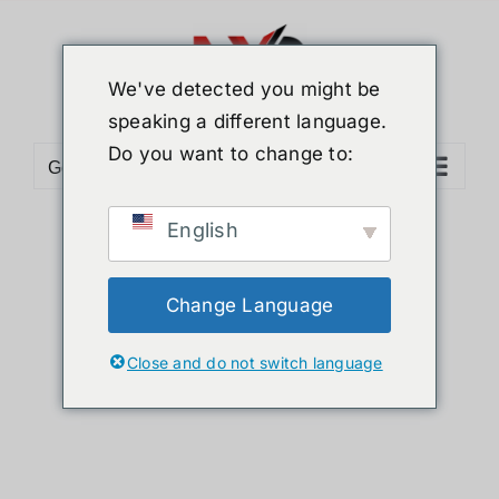
ข้าม
ไป
ยัง
We've detected you might be
เนื้อหา
speaking a different language.
Do you want to change to:
Go to...
English
Sort by
Popularity
Show
12 Products
Change Language
Close and do not switch language