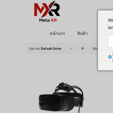
ข้าม
ไป
ยัง
We
เนื้อหา
la
หน้าแรก
สินค้า
หุ่นยนต
Sort by
Default Order
Show
24 Pro