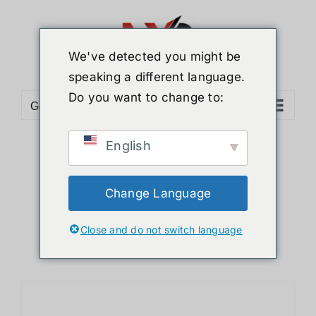
ข้าม
ไป
ยัง
We've detected you might be
เนื้อหา
speaking a different language.
Do you want to change to:
Go to...
English
Sort by
Name
Show
36 Products
Change Language
Close and do not switch language