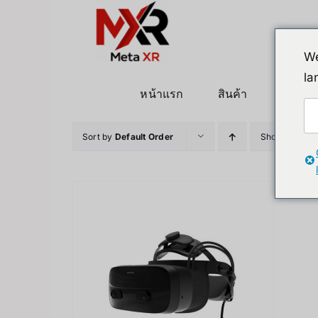
ข้าม
ไป
ยัง
We
เนื้อหา
la
หน้าแรก
สินค้า
หุ่นยนต
Sort by
Default Order
Show
36 Pro