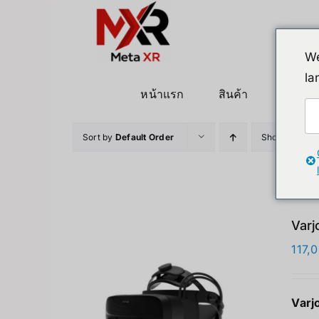
ข้าม
ไป
ยัง
We
เนื้อหา
la
หน้าแรก
สินค้า
หุ่นยนต
Sort by
Default Order
Show
12 Pro
Varj
117,
Varj