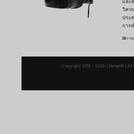
และค
วิศว
ประสบ
การท
รายล
Copyright 2012 - 2025 | MetaXR | All 