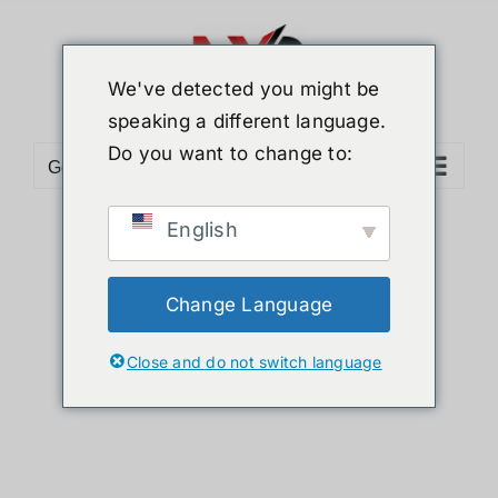
ข้าม
ไป
ยัง
We've detected you might be
เนื้อหา
speaking a different language.
Do you want to change to:
Go to...
English
Sort by
Popularity
Show
36 Products
Change Language
Close and do not switch language