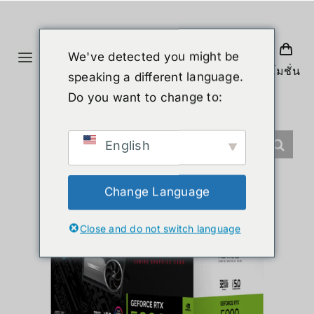
ข้าม
ไป
ยัง
We've detected you might be
Toggle
เนื้อหา
โปรโมชั่น
speaking a different language.
Navigation
หน้าแรก
Do you want to change to:
สินค้า
English
หุ่นยนต์รูปร่างมนุษย์
Change Language
Close and do not switch language
ข่าวสาร
บริการ