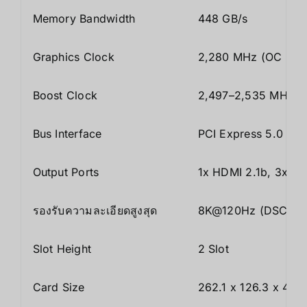
Memory Bandwidth
448 GB/s
Graphics Clock
2,280 MHz (OC Mod
Boost Clock
2,497–2,535 MHz (ขึ
Bus Interface
PCI Express 5.0 x16
Output Ports
1x HDMI 2.1b, 3x Di
รองรับความละเอียดสูงสุด
8K@120Hz (DSC) ห
Slot Height
2 Slot
Card Size
262.1 x 126.3 x 40.