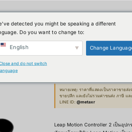
ค้า
หุ่นยนต์รูปร่างมนุษย์
ข่าวสาร
บริกา
've detected you might be speaking a different
สินค้าลดราคา
เกี่ยวกับเรา
nguage. Do you want to change to:
XR
B. Smart Glasses &
C. GPU 
Wearables
English
Change Languag
Bestseller 
Leap Motion
ty)
Ray-Ban Meta Glasses
Close and do not switch
Bestseller
language
Xreal
4,700.00
฿
VGA Card
y)
Microsoft Hololens 2
หมายเหตุ: ราคาที่แสดงเป็นราคาขายส่งจ
ขายปลีก และยังไม่รวมค่าขนส่ง ภาษี แ
Supermicro
LINE ID:
@metaxr
ccessories
Computer Vi
Leap Motion Controller 2 เป็นอุปก
Mini/Micro 