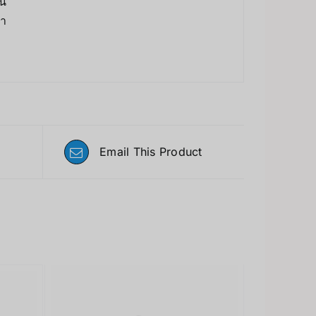
ัน
นา
Email This Product