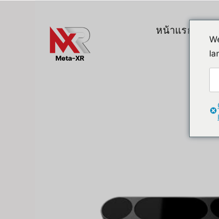
ข้าม
ไป
หน้าแรก
สิน
ยัง
We
เนื้อหา
la
Top Gadgets
A. VR / AR / 
Devices
Promotion
VR (Virtual Reali
FlipperZero Alternative
AR/MR
MR (Mixed Realit
Quest & Quest A
Apple Vision Pro