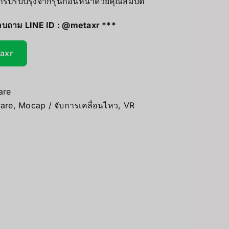
รปรับปรุงจากรุ่นก่อนหน้าด้วยคุณสมบัติ
UV Printer
สอบถาม LINE ID :
@metaxr
***
ceivers/Transmitters
GiiKER Puzzle Games
taxr
are
are
,
Mocap / จับการเคลื่อนไหว
,
VR