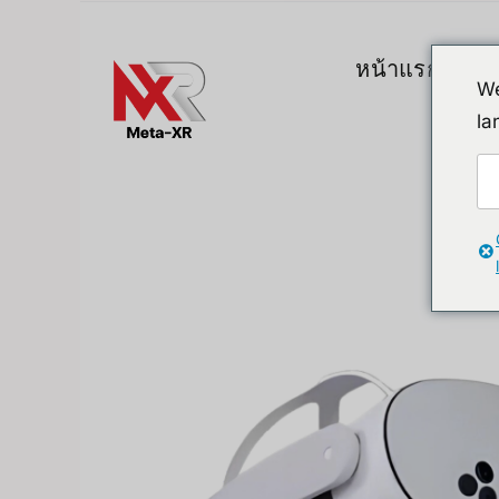
ข้าม
ไป
หน้าแรก
สิน
ยัง
We
เนื้อหา
la
Top Gadgets
A. VR / AR / 
Devices
Promotion
VR (Virtual Reali
FlipperZero Alternative
AR/MR
MR (Mixed Realit
Quest & Quest A
Apple Vision Pro