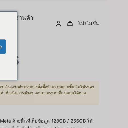
ร
ร้านค้า
โปรโมชั่น
& Computing
D. Creative Gadgets
& Robotics
e
Computer & Peripherals
 3S
Unitree-Humanoid
เปรียบเทียบรุ่น-Unitree Humanoid Robo
Robodog
ากโรงงานสำหรับการสั่งซื้อจำนวนหลายชิ้น ไม่ใช่ราคา
00฿
ละค่าดำเนินการต่างๆ สอบถามราคาที่แน่นอนได้ทาง
 GPU Server
Insta360
0฿
sion Hardware
Drone
Meta ด้วยพื้นที่เก็บข้อมูล 128GB / 256GB ให้
PC & eGPU
Accessories