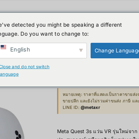
ค้า
หุ่นยนต์รูปร่างมนุษย์
ข่าวสาร
บริกา
've detected you might be speaking a different
สินค้าลดราคา
เกี่ยวกับเรา
nguage. Do you want to change to:
XR
B. Smart Glasses &
C. GPU 
Wearables
English
Change Languag
Bestseller 
Meta Quest
ty)
Ray-Ban Meta Glasses
Close and do not switch
Bestseller
language
Xreal
Price
12,690.00
฿
–
17,490.00
฿
VGA Card
range:
y)
Microsoft Hololens 2
หมายเหตุ: ราคาที่แสดงเป็นราคาขายส่งจ
12,690.
ขายปลีก และยังไม่รวมค่าขนส่ง ภาษี แ
Supermicro
through
LINE ID:
@metaxr
ccessories
17,490.0
Computer Vi
Meta Quest 3s แว่น VR รุ่นใหม่จาก 
Mini/Micro 