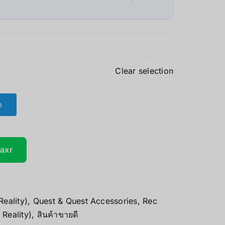

Clear selection
า
taxr
eality)
,
Quest & Quest Accessories
,
Rec
 Reality)
,
สินค้าขายดี