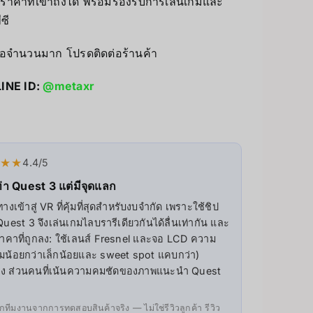
าคาที่เข้าถึงได้ พร้อมรองรับการเล่นเกมและ
ซี
UV Printer
ื้อจำนวนมาก โปรดติดต่อร้านค้า
ceivers/Transmitters
GiiKER Puzzle Games
LINE ID:
@metaxr
★★★
4.4/5
่า Quest 3 แต่มีจุดแลก
ข้าสู่ VR ที่คุ้มที่สุดสำหรับงบจำกัด เพราะใช้ชิป
st 3 จึงเล่นเกมไลบรารีเดียวกันได้ลื่นเท่ากัน และ
ราคาที่ถูกลง: ใช้เลนส์ Fresnel และจอ LCD ความ
มน้อยกว่าเล็กน้อยและ sweet spot แคบกว่า)
องที่สอง ส่วนคนที่เน้นความคมชัดของภาพแนะนำ Quest
ทีมงานจากการทดสอบสินค้าจริง — ไม่ใช่รีวิวลูกค้า รีวิว