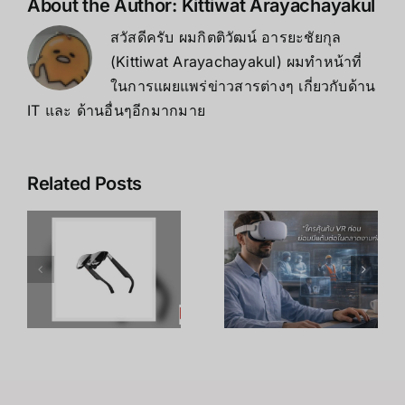
About the Author:
Kittiwat Arayachayakul
สวัสดีครับ ผมกิตติวัฒน์ อารยะชัยกุล
(Kittiwat Arayachayakul) ผมทำหน้าที่
ในการแผยแพร่ข่าวสารต่างๆ เกี่ยวกับด้าน
IT และ ด้านอื่นๆอีกมากมาย
Related Posts
เคล็ดลับ การ
เพิ่ม
R
อาชีพใน
ประสิทธิภาพ
ร
Metaverse:
การเรียนรู้
โอกาสทองที่
ของพนักงาน
คุณเตรียมตัว
ด้วย
S
ได้ตั้งแต่วันนี้
เทคโนโลยี
VR – วิถี
เถ้าแก่