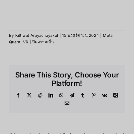
range:
Ac
12,990.0
ขาย
through
13
15,999.0
rent
ce
By
Kittiwat Arayachayakul
|
15 พฤศจิกายน 2024
|
Meta
890.00฿.
บน
Quest
,
VR
|
ปิดความเห็น
UNBOX
!
Meta
Quest
Share This Story, Choose Your
3S
รีวิว
Platform!
แกะ
กล่อง
Facebook
X
Reddit
LinkedIn
WhatsApp
Telegram
Tumblr
Pinterest
Vk
Xing
ละเอียด
Email
ยิบ
[2024]