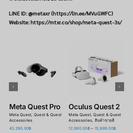
LINE ID: @metaxr (
https://lin.ee/MVuGWFC
)
Website:
https://mtxr.co/shop/meta-quest-3s/
รายละเอียด
รายละเอียด
Meta Quest Pro
Oculus Quest 2
M
X
Meta Quest
,
Quest & Quest
Meta Quest
,
Quest & Quest
Accessories
Accessories
,
สินค้าขายดี
1
Price
43,290.00
฿
12,990.00
฿
–
15,999.00
฿
Me