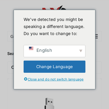
ข้าม
ไป
ยัง
We've detected you might be
เนื้อหา
speaking a different language.
Do you want to change to:
Go to...
English
Search products
ค้นหา:
Change Language
Close and do not switch language