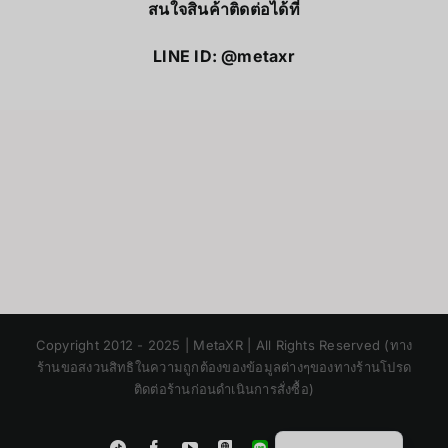
สนใจสินค้าติดต่อได้ที่
LINE ID: @metaxr
Japanese
Copyright 2012 - 2025 | MetaXR | All Rights Reserved (ทาง
Korean
ร้านขอสงวนสิทธิในความถูกต้องของข้อมูลต่างๆของทางร้านโปรด
ติดต่อร้านก่อนดำเนินการสั่งซื้อ)
Chinese
English
Instagram
Tiktok
Facebook
YouTube
Blogger
LINE
Shopee