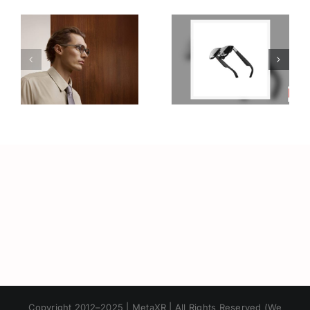
า
รีวิวแว่น XR
อาชีพใน
รุ่นใหม่:การ
Metaverse:
อัปเกรดที่
โอกาสทองที่
เหนือกว่า
คุณเตรียมตัว
น
Raino Air2S
ได้ตั้งแต่วันนี้
ด
า
Japanese
Copyright 2012–2025 | MetaXR | All Rights Reserved (We