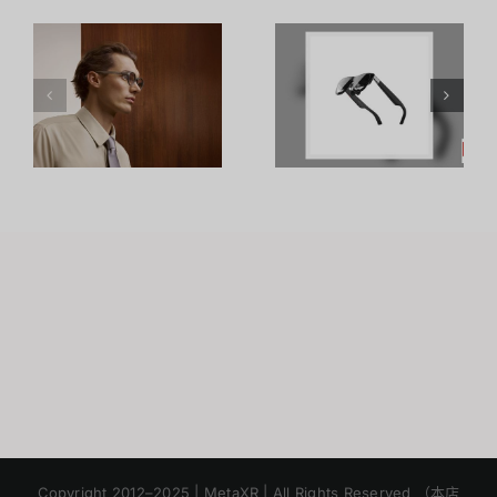
า
รีวิวแว่น XR
อาชีพใน
รุ่นใหม่:การ
Metaverse:
อัปเกรดที่
โอกาสทองที่
เหนือกว่า
คุณเตรียมตัว
น
Raino Air2S
ได้ตั้งแต่วันนี้
ด
า
Japanese
Korean
Copyright 2012–2025 | MetaXR | All Rights Reserved （本店