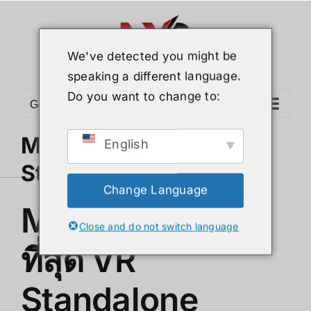
Skip
to
content
We've detected you might be
speaking a different language.
Do you want to change to:
Go to...
Meta Quest 3 ที่สุด VR
English
Standalone 2025
Change Language
Meta Quest 3
Close and do not switch language
ที่สุด VR
Standalone