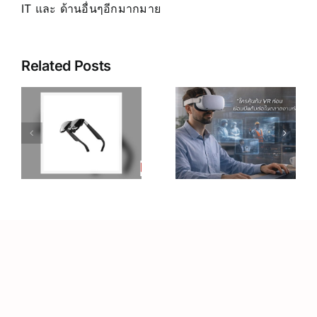
IT และ ด้านอื่นๆอีกมากมาย
Related Posts
เคล็ดลับ การ
เพิ่ม
R
อาชีพใน
ประสิทธิภาพ
ร
Metaverse:
การเรียนรู้
โอกาสทองที่
ของพนักงาน
คุณเตรียมตัว
ด้วย
S
ได้ตั้งแต่วันนี้
เทคโนโลยี
VR – วิถี
เถ้าแก่