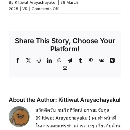
By
Kittiwat Arayachayakul
|
29 March
on
2025
|
VR
|
Comments Off
RTX
4090
48GB
AI
Share This Story, Choose Your
Edition:
การ์ด
Platform!
จอ
ขั้น
Facebook
X
Reddit
LinkedIn
WhatsApp
Telegram
Tumblr
Pinterest
Vk
Xing
สุด
Email
สำหรับ
AI
และ
Machine
Learning
About the Author:
Kittiwat Arayachayakul
สวัสดีครับ ผมกิตติวัฒน์ อารยะชัยกุล
(Kittiwat Arayachayakul) ผมทำหน้าที่
ในการแผยแพร่ข่าวสารต่างๆ เกี่ยวกับด้าน