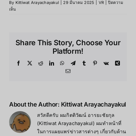
By
Kittiwat Arayachayakul
|
29 มีนาคม 2025
|
VR
|
ปิดความ
บน
เห็น
RTX
4090
48GB
AI
Share This Story, Choose Your
Edition:
การ์ด
Platform!
จอ
ขั้น
Facebook
X
Reddit
LinkedIn
WhatsApp
Telegram
Tumblr
Pinterest
Vk
Xing
สุด
Email
สำหรับ
AI
และ
Machine
Learning
About the Author:
Kittiwat Arayachayakul
สวัสดีครับ ผมกิตติวัฒน์ อารยะชัยกุล
(Kittiwat Arayachayakul) ผมทำหน้าที่
ในการแผยแพร่ข่าวสารต่างๆ เกี่ยวกับด้าน