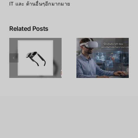
IT และ ด้านอื่นๆอีกมากมาย
Related Posts
เคล็ดลับ การ
เพิ่ม
R
อาชีพใน
ประสิทธิภาพ
ร
Metaverse:
การเรียนรู้
โอกาสทองที่
ของพนักงาน
คุณเตรียมตัว
ด้วย
S
ได้ตั้งแต่วันนี้
เทคโนโลยี
VR – วิถี
เถ้าแก่