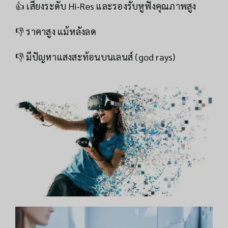
👍 เสียงระดับ Hi-Res และรองรับหูฟังคุณภาพสูง
👎 ราคาสูง แม้หลังลด
👎 มีปัญหาแสงสะท้อนบนเลนส์ (god rays)