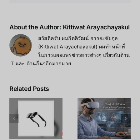
Kit
สำหรับ
สาย
VR
About the Author:
Kittiwat Arayachayakul
สวัสดีครับ ผมกิตติวัฒน์ อารยะชัยกุล
(Kittiwat Arayachayakul) ผมทำหน้าที่
ในการแผยแพร่ข่าวสารต่างๆ เกี่ยวกับด้าน
IT และ ด้านอื่นๆอีกมากมาย
Related Posts
เคล็ดลับ การ
เพิ่ม
R
อาชีพใน
ประสิทธิภาพ
ร
Metaverse:
การเรียนรู้
โอกาสทองที่
ของพนักงาน
คุณเตรียมตัว
ด้วย