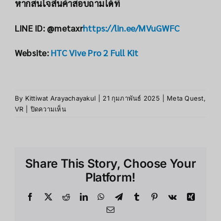
หากสนใจสินค้าสอบถามได้ที่
LINE ID: @metaxr
https://lin.ee/MVuGWFC
Website:
HTC Vive Pro 2 Full Kit
By
Kittiwat Arayachayakul
|
21 กุมภาพันธ์ 2025
|
Meta Quest
,
บน
VR
|
ปิดความเห็น
7
เหตุผล
ที่
ควร
Share This Story, Choose Your
เลือก
HTC
Platform!
Vive
Pro
Facebook
X
Reddit
LinkedIn
WhatsApp
Telegram
Tumblr
Pinterest
Vk
Xing
2
Email
Full