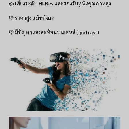
👍 เสียงระดับ Hi-Res และรองรับหูฟังคุณภาพสูง
👎 ราคาสูง แม้หลังลด
👎 มีปัญหาแสงสะท้อนบนเลนส์ (god rays)