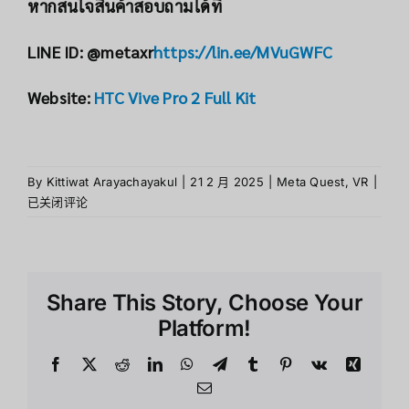
หากสนใจสินค้าสอบถามได้ที่
LINE ID: @metaxr
https://lin.ee/MVuGWFC
Website:
HTC Vive Pro 2 Full Kit
7
By
Kittiwat Arayachayakul
|
21 2 月 2025
|
Meta Quest
,
VR
|
เหตุ
已关闭评论
ที่
ควร
เลือก
HTC
Share This Story, Choose Your
Vive
Pro
Platform!
2
Full
Facebook
X
Reddit
LinkedIn
WhatsApp
Telegram
Tumblr
Pinterest
Vk
Xing
Kit
Email
สำหร