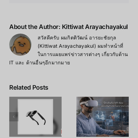
สาย
VR
About the Author:
Kittiwat Arayachayakul
สวัสดีครับ ผมกิตติวัฒน์ อารยะชัยกุล
(Kittiwat Arayachayakul) ผมทำหน้าที่
ในการแผยแพร่ข่าวสารต่างๆ เกี่ยวกับด้าน
IT และ ด้านอื่นๆอีกมากมาย
Related Posts
เคล็ดลับ การ
เพิ่ม
R
อาชีพใน
ประสิทธิภาพ
ร
Metaverse:
การเรียนรู้
โอกาสทองที่
ของพนักงาน
คุณเตรียมตัว
ด้วย