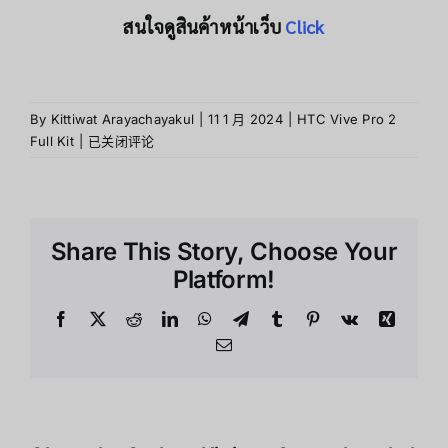
สนใจดูสินค้าหน้าเว็บ
Click
By
Kittiwat Arayachayakul
|
11 1 月 2024
|
HTC Vive Pro 2
เกม
Full Kit
|
已关闭评论
และ
แอพ
พลิ
เคชั่นสําห
Share This Story, Choose Your
รับ
HTC
Platform!
VIVE
Pro
Facebook
X
Reddit
LinkedIn
WhatsApp
Telegram
Tumblr
Pinterest
Vk
Xing
2
Email
Full
kit