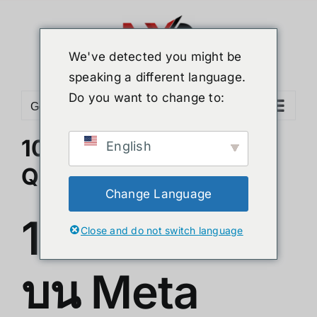
Skip
to
content
We've detected you might be
speaking a different language.
Do you want to change to:
Go to...
10เกมส์ใหม่! บน Meta
English
Quest 3 ปี 2025
Change Language
10เกมส์ใหม่!
Close and do not switch language
บน Meta