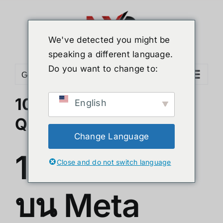
Skip
to
content
We've detected you might be
speaking a different language.
Do you want to change to:
Go to...
10เกมส์ใหม่! บน Meta
English
Quest 3 ปี 2025
Change Language
10เกมส์ใหม่!
Close and do not switch language
บน Meta