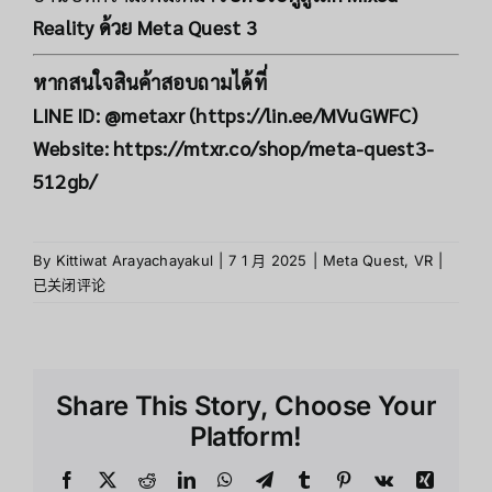
Reality ด้วย Meta Quest 3
หากสนใจสินค้าสอบถามได้ที่
LINE ID: @metaxr (
https://lin.ee/MVuGWFC
)
Website:
https://mtxr.co/shop/meta-quest3-
512gb/
10เกมส
By
Kittiwat Arayachayakul
|
7 1 月 2025
|
Meta Quest
,
VR
|
ใหม่!
已关闭评论
บน
Meta
Quest
3
Share This Story, Choose Your
ปี
2025
Platform!
Facebook
X
Reddit
LinkedIn
WhatsApp
Telegram
Tumblr
Pinterest
Vk
Xing