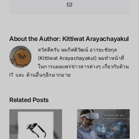
Email
About the Author:
Kittiwat Arayachayakul
สวัสดีครับ ผมกิตติวัฒน์ อารยะชัยกุล
(Kittiwat Arayachayakul) ผมทำหน้าที่
ในการแผยแพร่ข่าวสารต่างๆ เกี่ยวกับด้าน
IT และ ด้านอื่นๆอีกมากมาย
Related Posts
เคล็ดลับ การ
เพิ่ม
R
อาชีพใน
ประสิทธิภาพ
ร
Metaverse:
การเรียนรู้
โอกาสทองที่
ของพนักงาน