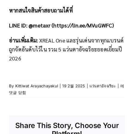
หากสนใจสินค้าสอบถามได้ที่
LINE ID: @metaxr (
https://lin.ee/MVuGWFC
)
อ่านเพิ่มเติม:
XREAL One และรุ่นเด่นจากทุกแบรนด์
ถูกจัดอันดับไว้ใน
รวม 5 แว่นตาอัจฉริยะยอดเยี่ยมปี
2026
รีวิว
By
Kittiwat Arayachayakul
|
19 2월 2025
|
แว่นตาอัจฉริยะ
|
에
Xreal
댓글 닫힘
One
เจาะ
ลึก
เทคโนโ
Share This Story, Choose Your
ล้ำ
สมัย
Platform!