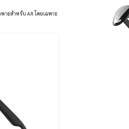
าเฉพาะสำหรับ AR โดยเฉพาะ