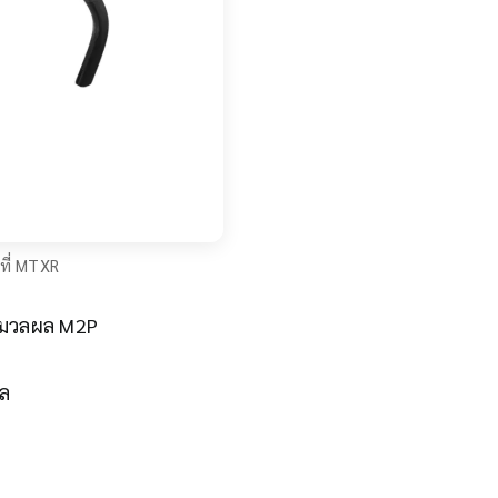
ี่ MTXR
ะมวลผล M2P
หล