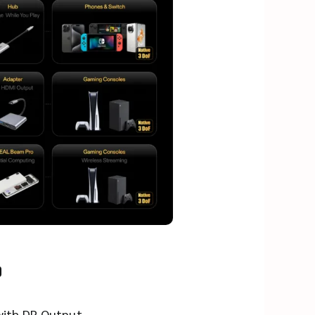
ง
 with DP Output