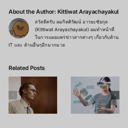
About the Author:
Kittiwat Arayachayakul
สวัสดีครับ ผมกิตติวัฒน์ อารยะชัยกุล
(Kittiwat Arayachayakul) ผมทำหน้าที่
ในการแผยแพร่ข่าวสารต่างๆ เกี่ยวกับด้าน
IT และ ด้านอื่นๆอีกมากมาย
Leap
เจาะลึก Intel
Related Posts
Motion
RealSense
า
Controller
D435i: สุด
2: เมื่อ Hand
ยอดกล้อง
Tracking
Depth
กลายเป็น
Camera
น
เทคโนโลยีที่
พร้อม IMU
ด
พร้อมใช้งาน
ตัวจบงาน