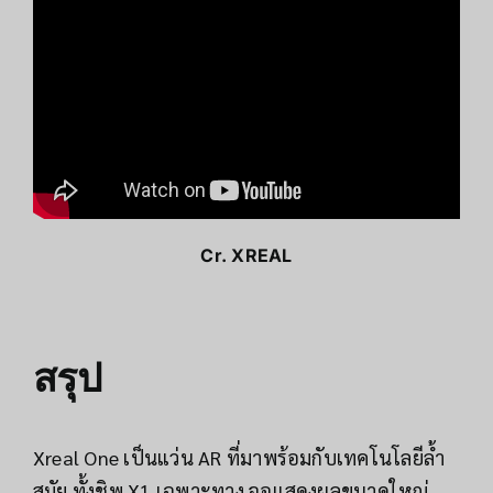
Cr.
XREAL
สรุป
Xreal One เป็นแว่น AR ที่มาพร้อมกับเทคโนโลยีล้ำ
สมัย ทั้งชิพ X1 เฉพาะทาง จอแสดงผลขนาดใหญ่