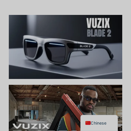
Japanese
Korean
English
Thai
Chinese