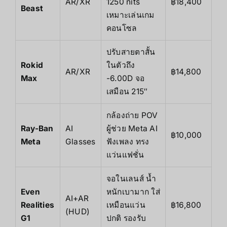
AR/XR
1250 nits
฿18,400
Beast
เหมาะเล่นเกม
คอนโซล
ปรับสายตาสั้น
Rokid
ในตัวถึง
AR/XR
฿14,800
Max
-6.00D จอ
เสมือน 215″
กล้องถ่าย POV
Ray-Ban
AI
ผู้ช่วย Meta AI
฿10,000
Meta
Glasses
ฟังเพลง ทรง
แว่นแฟชั่น
จอในเลนส์ น้ำ
Even
หนักเบามาก ใส่
AI+AR
Realities
เหมือนแว่น
฿16,800
(HUD)
G1
ปกติ รองรับ