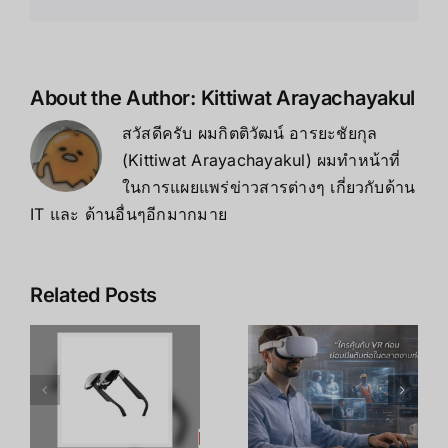
About the Author:
Kittiwat Arayachayakul
สวัสดีครับ ผมกิตติวัฒน์ อารยะชัยกุล
(Kittiwat Arayachayakul) ผมทำหน้าที่
ในการแผยแพร่ข่าวสารต่างๆ เกี่ยวกับด้าน
IT และ ด้านอื่นๆอีกมากมาย
Related Posts
เคล็ดลับ การ
เพิ่ม
R
อาชีพใน
ประสิทธิภาพ
ร
Metaverse:
การเรียนรู้
โอกาสทองที่
ของพนักงาน
คุณเตรียมตัว
ด้วย