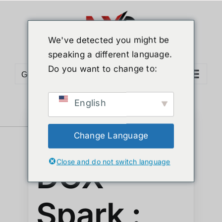
We've detected you might be
speaking a different language.
Do you want to change to:
Go to...
English
NVIDIA
Change Language
Close and do not switch language
DGX
Spark :