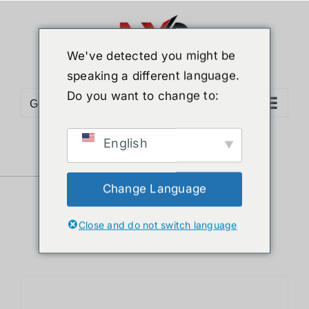
ข้าม
ไป
ยัง
We've detected you might be
เนื้อหา
speaking a different language.
Do you want to change to:
Go to...
English
Sort by
Default Order
Show
12 Products
Change Language
Close and do not switch language