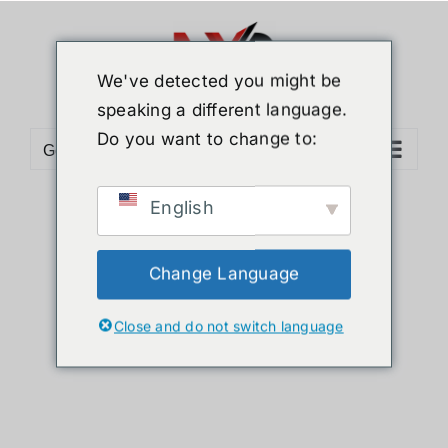
ข้าม
ไป
ยัง
We've detected you might be
เนื้อหา
speaking a different language.
Do you want to change to:
Go to...
English
Sort by
Default Order
Show
12 Products
Change Language
Close and do not switch language