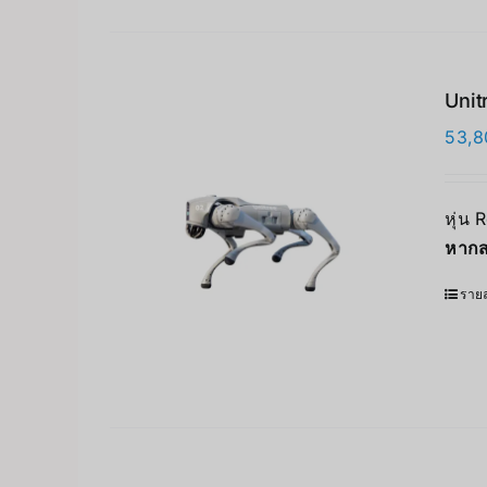
Unit
53,8
หุ่น 
หากส
รายล