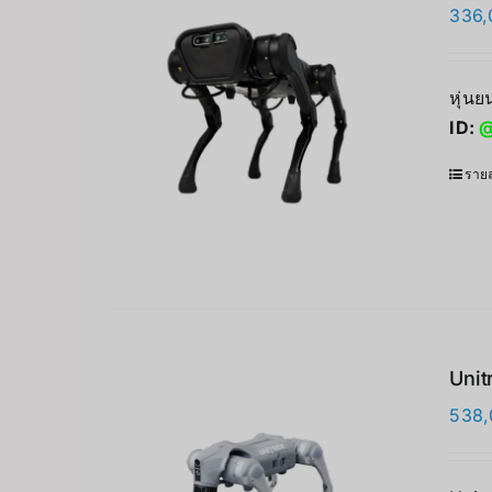
336,
หุ่น
ID:
@
รายล
Unit
538,