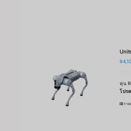
Unit
94,1
หุ่น 
โปรด
รายล