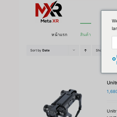
ข้าม
ไป
ยัง
We
เนื้อหา
la
หน้าแรก
สินค้า
หุ่นยนต
Sort by
Date
Show
24 Pro
Unit
1,68
Unit