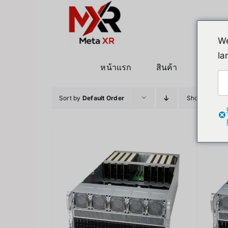
ข้าม
ไป
ยัง
We
เนื้อหา
la
หน้าแรก
สินค้า
หุ่นยนต
Sort by
Default Order
Show
12 Pro