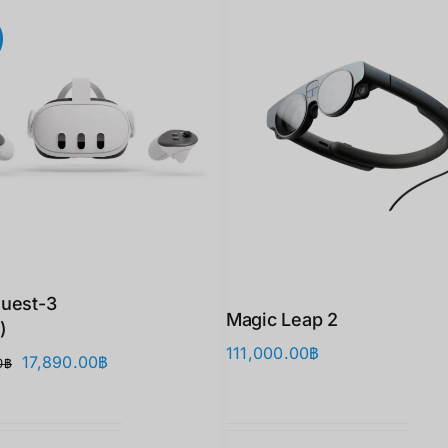
uest-3
Magic Leap 2
)
111,000.00
฿
Original
Current
17,890.00
฿
0
฿
price
price
was:
is:
21,900.00฿.
17,890.00฿.