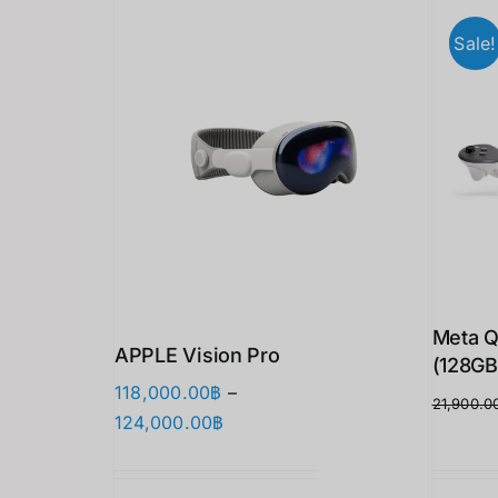
Sale!
Meta Q
APPLE Vision Pro
(128GB
118,000.00
฿
–
21,900.0
Price
124,000.00
฿
range:
118,000.00฿