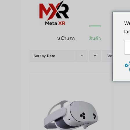
ข้าม
ไป
ยัง
We
เนื้อหา
la
หน้าแรก
สินค้า
หุ่นยนต
Sort by
Date
Show
36 Pro