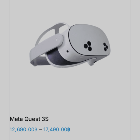
Meta Quest 3S
Price
12,690.00
฿
–
17,490.00
฿
range: