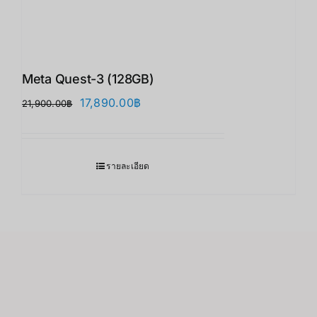
Meta Quest-3 (128GB)
Original
Current
17,890.00
฿
21,900.00
฿
price
price
was:
is:
21,900.00฿.
17,890.00฿.
รายละเอียด