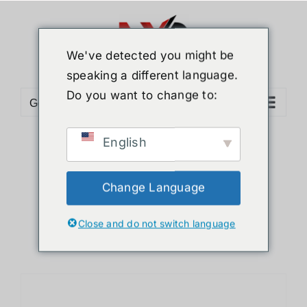
ข้าม
ไป
ยัง
We've detected you might be
เนื้อหา
speaking a different language.
Do you want to change to:
Go to...
English
Sort by
Default Order
Show
24 Products
Change Language
Close and do not switch language