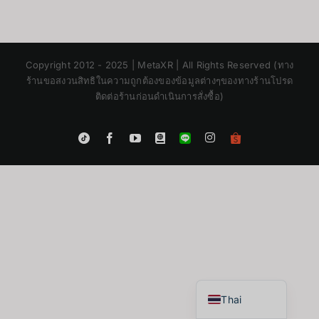
Copyright 2012 - 2025 | MetaXR | All Rights Reserved (ทาง
ร้านขอสงวนสิทธิในความถูกต้องของข้อมูลต่างๆของทางร้านโปรด
ติดต่อร้านก่อนดำเนินการสั่งซื้อ)
Instagram
Tiktok
Facebook
YouTube
Blogger
LINE
Shopee
App
Japanese
Korean
Chinese
English
Thai